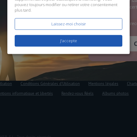
pouvez toujours modifier ou retirer votre consentement
données
, et ce
plus tard.
J'accepte de rec
Laissez-moi choisir
J'accepte
iliation
Conditions Générales d'Utilisation
Mentions légales
Chart
ntions informatique et libertés
Rendez-vous Réels
Albums photos