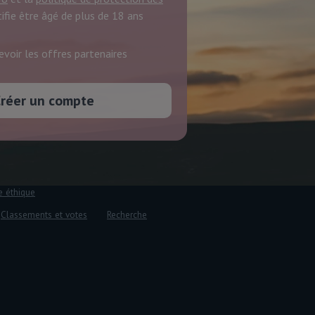
rtifie être âgé de plus de 18 ans
evoir les offres partenaires
e éthique
Classements et votes
Recherche