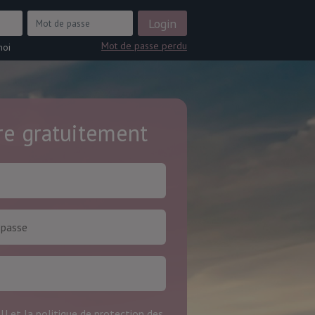
Mot de passe perdu
moi
ire gratuitement
GU
et la
politique de protection des