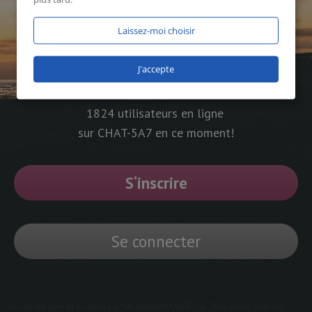
Laissez-moi choisir
J'accepte
1824 utilisateurs en ligne
sur CHAT-5A7 en ce moment!
S‘inscrire
Se connecter